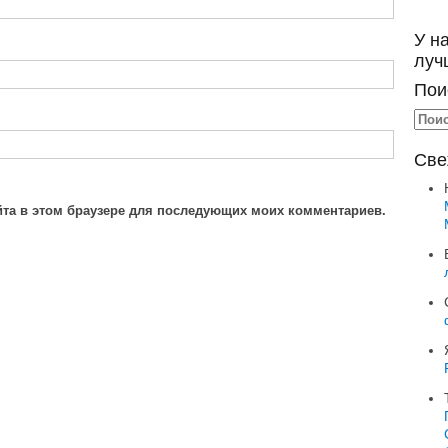
У н
луч
Пои
Све
айта в этом браузере для последующих моих комментариев.