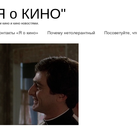
Я о КИНО"
 кино и кино новостями.
онтакты «Я о кино»
Почему нетолерантный
Посоветуйте, ч