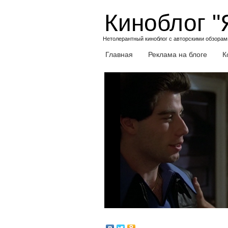
Skip
Киноблог "
to
content
Нетолерантный киноблог с авторскими обзорами
Главная
Реклама на блоге
К