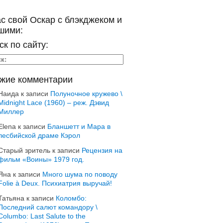
ас свой Оскар с блэкджеком и
шими:
ск по сайту:
жие комментарии
Наида
к записи
Полуночное кружево \
Midnight Lace (1960) – реж. Дэвид
Миллер
Elena
к записи
Бланшетт и Мара в
лесбийской драме Кэрол
Старый зритель
к записи
Рецензия на
фильм «Воины» 1979 год.
Яна
к записи
Много шума по поводу
Folie à Deux. Психиатрия выручай!
Татьяна
к записи
Коломбо:
Последний салют командору \
Columbo: Last Salute to the