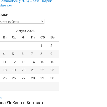
Commodore (1976) – реж. Патрик
Макгуэн
рики
ики
Август 2026
Вт
Ср
Чт
Пт
Сб
Вс
1
2
4
5
6
7
8
9
11
12
13
14
15
16
18
19
20
21
22
23
25
26
27
28
29
30
в
ппа ЯоКино в Контакте: