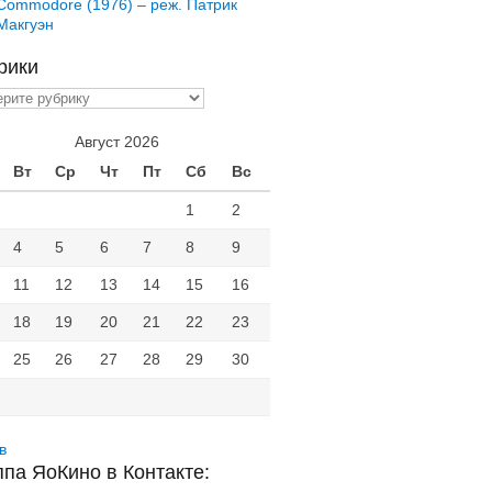
Commodore (1976) – реж. Патрик
Макгуэн
рики
ики
Август 2026
Вт
Ср
Чт
Пт
Сб
Вс
1
2
4
5
6
7
8
9
11
12
13
14
15
16
18
19
20
21
22
23
25
26
27
28
29
30
в
ппа ЯоКино в Контакте: