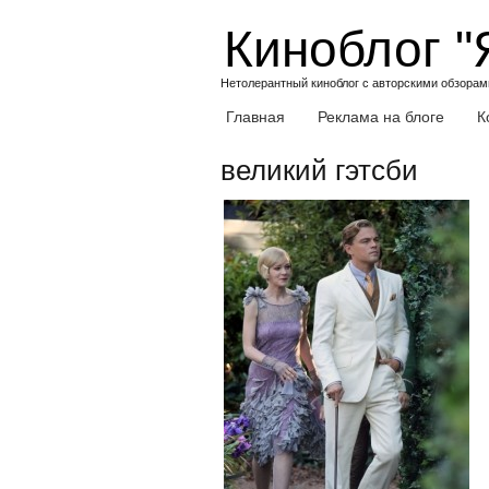
Skip
Киноблог "
to
content
Нетолерантный киноблог с авторскими обзорами
Главная
Реклама на блоге
К
великий гэтсби