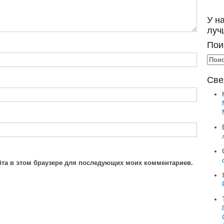
У н
луч
Пои
Све
айта в этом браузере для последующих моих комментариев.