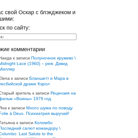
ас свой Оскар с блэкджеком и
шими:
ск по сайту:
жие комментарии
Наида
к записи
Полуночное кружево \
Midnight Lace (1960) – реж. Дэвид
Миллер
Elena
к записи
Бланшетт и Мара в
лесбийской драме Кэрол
Старый зритель
к записи
Рецензия на
фильм «Воины» 1979 год.
Яна
к записи
Много шума по поводу
Folie à Deux. Психиатрия выручай!
Татьяна
к записи
Коломбо:
Последний салют командору \
Columbo: Last Salute to the