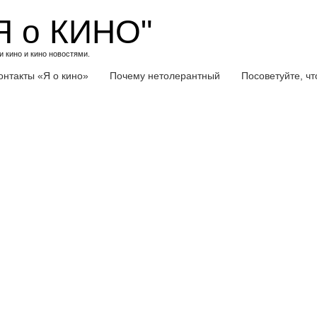
Я о КИНО"
 кино и кино новостями.
онтакты «Я о кино»
Почему нетолерантный
Посоветуйте, ч