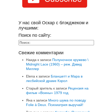
У нас свой Оскар с блэкджеком и
лучшими:
Поиск по сайту:
Свежие комментарии
Наида
к записи
Полуночное кружево \
Midnight Lace (1960) – реж. Дэвид
Миллер
Elena
к записи
Бланшетт и Мара в
лесбийской драме Кэрол
Старый зритель
к записи
Рецензия на
фильм «Воины» 1979 год.
Яна
к записи
Много шума по поводу
Folie à Deux. Психиатрия выручай!