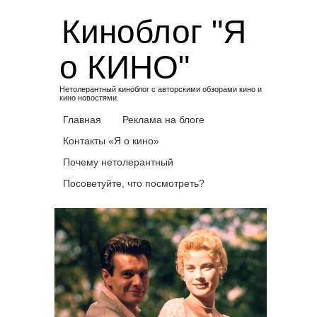
Skip
Киноблог "Я
to
content
о КИНО"
Нетолерантный киноблог с авторскими обзорами кино и
кино новостями.
Главная
Реклама на блоге
Контакты «Я о кино»
Почему нетолерантный
Посоветуйте, что посмотреть?