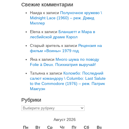
Свежие комментарии
Наида
к записи
Полуночное кружево \
Midnight Lace (1960) – реж. Дэвид
Миллер
Elena
к записи
Бланшетт и Мара в
лесбийской драме Кэрол
Старый зритель
к записи
Рецензия на
фильм «Воины» 1979 год.
Яна
к записи
Много шума по поводу
Folie à Deux. Психиатрия выручай!
Татьяна
к записи
Коломбо: Последний
салют командору \ Columbo: Last Salute
to the Commodore (1976) – реж. Патрик
Макгуэн
Рубрики
Рубрики
Август 2026
Пн
Вт
Ср
Чт
Пт
Сб
Вс