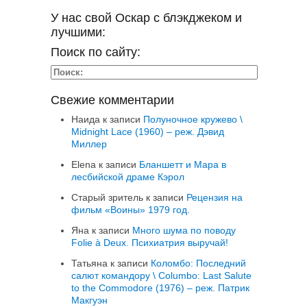
У нас свой Оскар с блэкджеком и
лучшими:
Поиск по сайту:
Свежие комментарии
Наида
к записи
Полуночное кружево \
Midnight Lace (1960) – реж. Дэвид
Миллер
Elena
к записи
Бланшетт и Мара в
лесбийской драме Кэрол
Старый зритель
к записи
Рецензия на
фильм «Воины» 1979 год.
Яна
к записи
Много шума по поводу
Folie à Deux. Психиатрия выручай!
Татьяна
к записи
Коломбо: Последний
салют командору \ Columbo: Last Salute
to the Commodore (1976) – реж. Патрик
Макгуэн