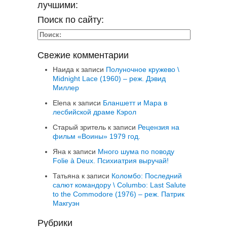
лучшими:
Поиск по сайту:
Свежие комментарии
Наида
к записи
Полуночное кружево \
Midnight Lace (1960) – реж. Дэвид
Миллер
Elena
к записи
Бланшетт и Мара в
лесбийской драме Кэрол
Старый зритель
к записи
Рецензия на
фильм «Воины» 1979 год.
Яна
к записи
Много шума по поводу
Folie à Deux. Психиатрия выручай!
Татьяна
к записи
Коломбо: Последний
салют командору \ Columbo: Last Salute
to the Commodore (1976) – реж. Патрик
Макгуэн
Рубрики