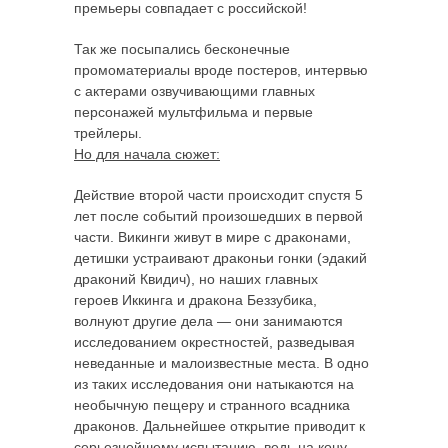
премьеры совпадает с российской!
Так же посыпались бесконечные
промоматериалы вроде постеров, интервью
с актерами озвучивающими главных
персонажей мультфильма и первые
трейлеры.
Но для начала сюжет:
Действие второй части происходит спустя 5
лет после событий произошедших в первой
части. Викинги живут в мире с драконами,
детишки устраивают драконьи гонки (эдакий
драконий Квидич), но наших главных
героев Иккинга и дракона Беззубика,
волнуют другие дела — они занимаются
исследованием окрестностей, разведывая
неведанные и малоизвестные места. В одно
из таких исследования они натыкаются на
необычную пещеру и странного всадника
драконов. Дальнейшее открытие приводит к
серьезнейшему испытанию, ведь на кону