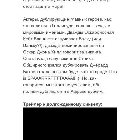
стоит защита мира!
Актеры, дублирующие главных героев, как
это водится в Голливуде, сплошь звезды с
мировыми именами. Дважды Оскароносная
Кейт Бланшетт озвучивает Валку (или
Вальку?!), дважды номинированный на
Оскар Джона Хилл говорит за викинга
Снотлаута, главу викингов Стоика
Обширного взялся дублировать Джерард
Батлер (надеюсь там будет что-то вроде This
is SPAAARRRTTTTAAAA!!! ). Но, как
говорится, мы этого не услышим, ибо
полный дубляж, он и в Африке дубляж.
Трейлер к долгожданному сиквелу: