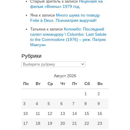
Старый зритель
к записи
Рецензия на
фильм «Воины» 1979 год.
Яна
к записи
Много шума по поводу
Folie à Deux. Психиатрия выручай!
Татьяна
к записи
Коломбо: Последний
салют командору \ Columbo: Last Salute
to the Commodore (1976) – реж. Патрик
Макгуэн
Рубрики
Рубрики
Август 2026
Пн
Вт
Ср
Чт
Пт
Сб
Вс
1
2
3
4
5
6
7
8
9
10
11
12
13
14
15
16
17
18
19
20
21
22
23