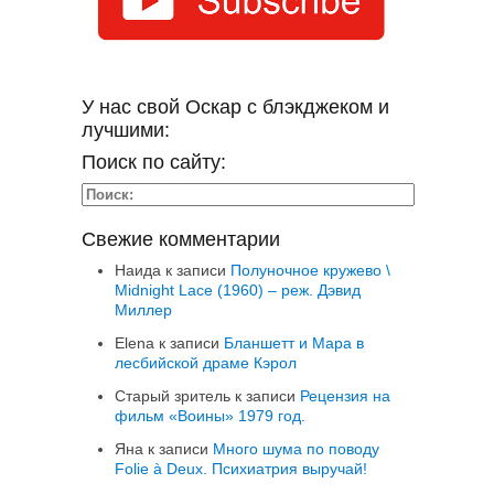
У нас свой Оскар с блэкджеком и
лучшими:
Поиск по сайту:
Свежие комментарии
Наида
к записи
Полуночное кружево \
Midnight Lace (1960) – реж. Дэвид
Миллер
Elena
к записи
Бланшетт и Мара в
лесбийской драме Кэрол
Старый зритель
к записи
Рецензия на
фильм «Воины» 1979 год.
Яна
к записи
Много шума по поводу
Folie à Deux. Психиатрия выручай!