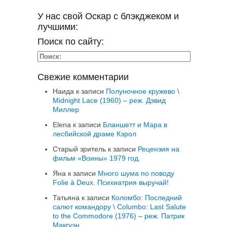
У нас свой Оскар с блэкджеком и
лучшими:
Поиск по сайту:
Свежие комментарии
Наида
к записи
Полуночное кружево \
Midnight Lace (1960) – реж. Дэвид
Миллер
Elena
к записи
Бланшетт и Мара в
лесбийской драме Кэрол
Старый зритель
к записи
Рецензия на
фильм «Воины» 1979 год.
Яна
к записи
Много шума по поводу
Folie à Deux. Психиатрия выручай!
Татьяна
к записи
Коломбо: Последний
салют командору \ Columbo: Last Salute
to the Commodore (1976) – реж. Патрик
Макгуэн