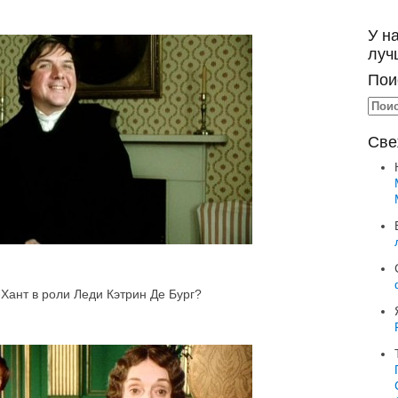
У н
луч
Пои
Све
Хант в роли Леди Кэтрин Де Бург?