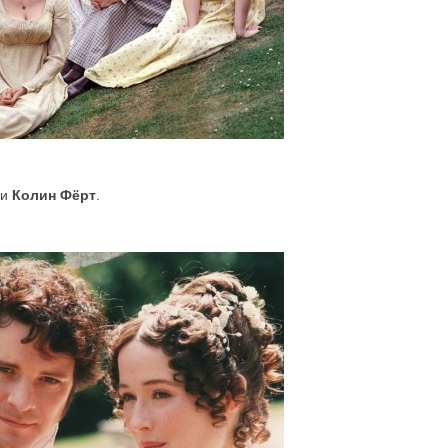
и
Колин Фёрт
.