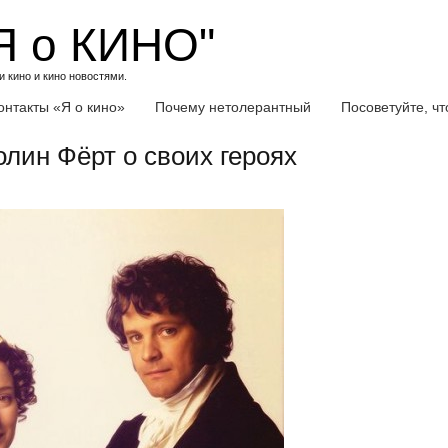
Я о КИНО"
 кино и кино новостями.
онтакты «Я о кино»
Почему нетолерантный
Посоветуйте, ч
лин Фёрт о своих героях