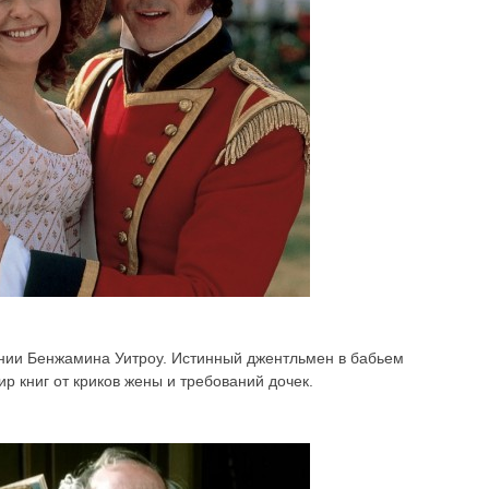
нии Бенжамина Уитроу. Истинный джентльмен в бабьем
р книг от криков жены и требований дочек.