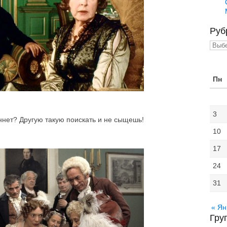
Руб
Рубр
Пн
3
ннет? Другую такую поискать и не сыщешь!
10
17
24
31
« Ян
Гру