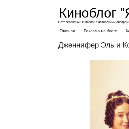
Skip
Киноблог "
to
content
Нетолерантный киноблог с авторскими обзорами
Главная
Реклама на блоге
К
Дженнифер Эль и Ко