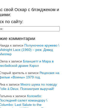
ас свой Оскар с блэкджеком и
шими:
ск по сайту:
жие комментарии
Наида
к записи
Полуночное кружево \
Midnight Lace (1960) – реж. Дэвид
Миллер
Elena
к записи
Бланшетт и Мара в
лесбийской драме Кэрол
Старый зритель
к записи
Рецензия на
фильм «Воины» 1979 год.
Яна
к записи
Много шума по поводу
Folie à Deux. Психиатрия выручай!
Татьяна
к записи
Коломбо:
Последний салют командору \
Columbo: Last Salute to the