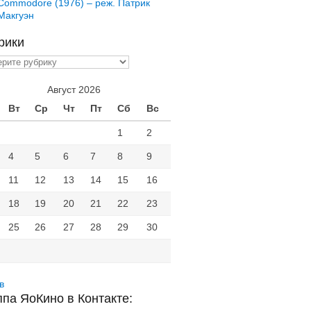
Commodore (1976) – реж. Патрик
Макгуэн
рики
ики
Август 2026
Вт
Ср
Чт
Пт
Сб
Вс
1
2
4
5
6
7
8
9
11
12
13
14
15
16
18
19
20
21
22
23
25
26
27
28
29
30
в
ппа ЯоКино в Контакте: