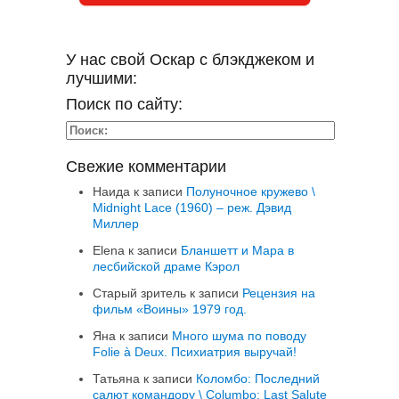
У нас свой Оскар с блэкджеком и
лучшими:
Поиск по сайту:
Свежие комментарии
Наида
к записи
Полуночное кружево \
Midnight Lace (1960) – реж. Дэвид
Миллер
Elena
к записи
Бланшетт и Мара в
лесбийской драме Кэрол
Старый зритель
к записи
Рецензия на
фильм «Воины» 1979 год.
Яна
к записи
Много шума по поводу
Folie à Deux. Психиатрия выручай!
Татьяна
к записи
Коломбо: Последний
салют командору \ Columbo: Last Salute