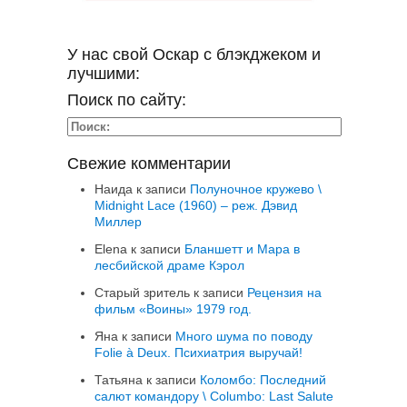
У нас свой Оскар с блэкджеком и
лучшими:
Поиск по сайту:
Свежие комментарии
Наида
к записи
Полуночное кружево \
Midnight Lace (1960) – реж. Дэвид
Миллер
Elena
к записи
Бланшетт и Мара в
лесбийской драме Кэрол
Старый зритель
к записи
Рецензия на
фильм «Воины» 1979 год.
Яна
к записи
Много шума по поводу
Folie à Deux. Психиатрия выручай!
Татьяна
к записи
Коломбо: Последний
салют командору \ Columbo: Last Salute