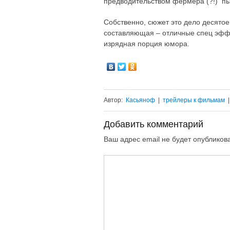
предводительством фермера (?!) пыт
Собственно, сюжет это дело десятое
составляющая – отличные спец эффе
изрядная порция юмора.
Автор:
Касьяноф
|
трейлеры к фильмам
Добавить комментарий
Ваш адрес email не будет опубликов