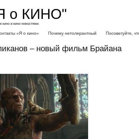
Я о КИНО"
 кино и кино новостями.
онтакты «Я о кино»
Почему нетолерантный
Посоветуйте, ч
ликанов – новый фильм Брайана