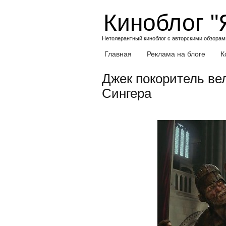
Skip
Киноблог "
to
content
Нетолерантный киноблог с авторскими обзорами
Главная
Реклама на блоге
К
Джек покоритель ве
Сингера