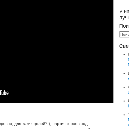
У н
луч
Пои
Све
есно, для каких целей?!), партия героев под