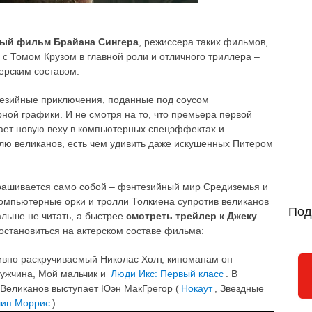
вый фильм Брайана Сингера
, режиссера таких фильмов,
 с Томом Крузом в главной роли и отличного триллера –
ерским составом.
тезийные приключения, поданные под соусом
ной графики. И не смотря на то, что премьера первой
чает новую веху в компьютерных спецэффектах и
елю великанов, есть чем удивить даже искушенных Питером
рашивается само собой – фэнтезийный мир Средиземья и
омпьютерные орки и тролли Толкиена супротив великанов
Под
альше не читать, а быстрее
смотреть трейлер к Джеку
 остановиться на актерском составе фильма:
тивно раскручиваемый Николас Холт, киноманам он
ужчина, Мой мальчик и
Люди Икс: Первый класс
. В
 Великанов выступает Юэн МакГрегор (
Нокаут
, Звездные
лип Моррис
).