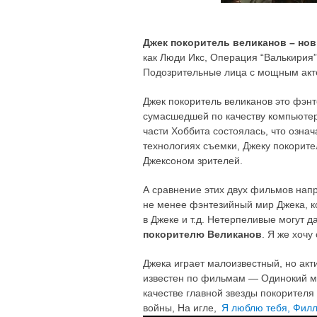
Джек покоритель великанов – но
как Люди Икс, Операция “Валькирия”
Подозрительные лица с мощным акт
Джек покоритель великанов это фэн
сумасшедшей по качеству компьютер
части Хоббита состоялась, что озна
технологиях съемки, Джеку покорит
Джексоном зрителей.
А сравнение этих двух фильмов нап
не менее фэнтезийный мир Джека, к
в Джеке и т.д. Нетерпеливые могут д
покорителю Великанов
. Я же хочу
Джека играет малоизвестный, но ак
известен по фильмам — Одинокий м
качестве главной звезды покорителя
войны, На игле,
Я люблю тебя, Фил