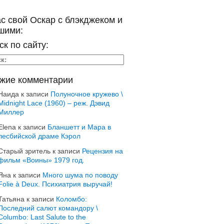
ас свой Оскар с блэкджеком и
шими:
ск по сайту:
жие комментарии
Наида
к записи
Полуночное кружево \
Midnight Lace (1960) – реж. Дэвид
Миллер
Elena
к записи
Бланшетт и Мара в
лесбийской драме Кэрол
Старый зритель
к записи
Рецензия на
фильм «Воины» 1979 год.
Яна
к записи
Много шума по поводу
Folie à Deux. Психиатрия выручай!
Татьяна
к записи
Коломбо:
Последний салют командору \
Columbo: Last Salute to the