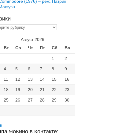
Commodore (1976) – реж. Патрик
Макгуэн
рики
ики
Август 2026
Вт
Ср
Чт
Пт
Сб
Вс
1
2
4
5
6
7
8
9
11
12
13
14
15
16
18
19
20
21
22
23
25
26
27
28
29
30
в
ппа ЯоКино в Контакте: