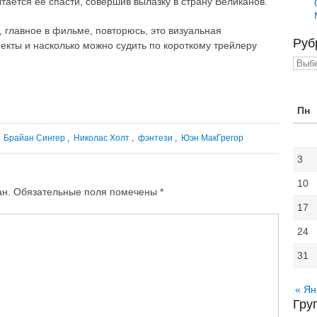
ается ее спасти, совершив вылазку в страну Великанов.
, главное в фильме, повторюсь, это визуальная
Руб
кты и насколько можно судить по короткому трейлеру
Рубр
Пн
|
Брайан Сингер
,
Николас Холт
,
фэнтези
,
Юэн МакГрегор
3
10
ан.
Обязательные поля помечены
*
17
24
31
« Ян
Гру