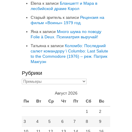
Elena
к записи
Бланшетт и Мара в
лесбийской драме Кэрол
Старый зритель
к записи
Рецензия на
фильм «Воины» 1979 год.
Яна
к записи
Много шума по поводу
Folie à Deux. Психиатрия выручай!
Татьяна
к записи
Коломбо: Последний
салют командору \ Columbo: Last Salute
to the Commodore (1976) – реж. Патрик
Макгуэн
Рубрики
Рубрики
Август 2026
Пн
Вт
Ср
Чт
Пт
Сб
Вс
1
2
3
4
5
6
7
8
9
10
11
12
13
14
15
16