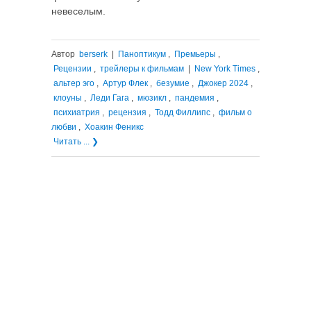
невеселым.
Автор
berserk
|
Паноптикум
,
Премьеры
,
Рецензии
,
трейлеры к фильмам
|
New York Times
,
альтер эго
,
Артур Флек
,
безумие
,
Джокер 2024
,
клоуны
,
Леди Гага
,
мюзикл
,
пандемия
,
психиатрия
,
рецензия
,
Тодд Филлипс
,
фильм о
любви
,
Хоакин Феникс
Читать ... ❯