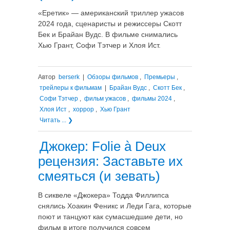
«Еретик» — американский триллер ужасов
2024 года, сценаристы и режиссеры Скотт
Бек и Брайан Вудс. В фильме снимались
Хью Грант, Софи Тэтчер и Хлоя Ист.
Автор
berserk
|
Обзоры фильмов
,
Премьеры
,
трейлеры к фильмам
|
Брайан Вудс
,
Скотт Бек
,
Софи Тэтчер
,
фильм ужасов
,
фильмы 2024
,
Хлоя Ист
,
хоррор
,
Хью Грант
Читать ... ❯
Джокер: Folie à Deux
рецензия: Заставьте их
смеяться (и зевать)
В сиквеле «Джокера» Тодда Филлипса
снялись Хоакин Феникс и Леди Гага, которые
поют и танцуют как сумасшедшие дети, но
фильм в итоге получился совсем