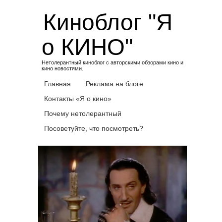
Skip
Киноблог "Я
to
content
о КИНО"
Нетолерантный киноблог с авторскими обзорами кино и
кино новостями.
Главная
Реклама на блоге
Контакты «Я о кино»
Почему нетолерантный
Посоветуйте, что посмотреть?