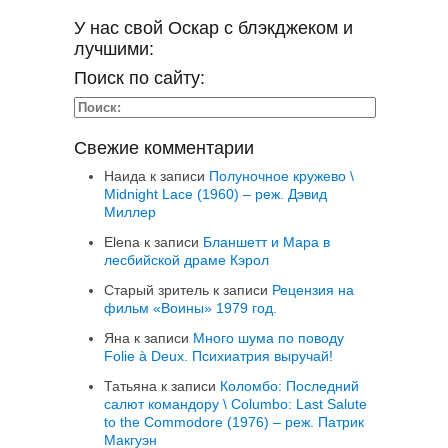
У нас свой Оскар с блэкджеком и
лучшими:
Поиск по сайту:
Свежие комментарии
Наида
к записи
Полуночное кружево \
Midnight Lace (1960) – реж. Дэвид
Миллер
Elena
к записи
Бланшетт и Мара в
лесбийской драме Кэрол
Старый зритель
к записи
Рецензия на
фильм «Воины» 1979 год.
Яна
к записи
Много шума по поводу
Folie à Deux. Психиатрия выручай!
Татьяна
к записи
Коломбо: Последний
салют командору \ Columbo: Last Salute
to the Commodore (1976) – реж. Патрик
Макгуэн