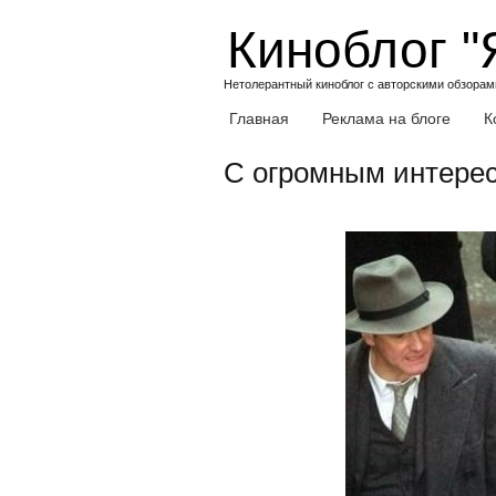
Skip
Киноблог "
to
content
Нетолерантный киноблог с авторскими обзорами
Главная
Реклама на блоге
К
С огромным интерес