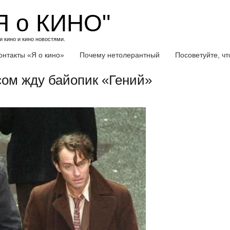
Я о КИНО"
 кино и кино новостями.
онтакты «Я о кино»
Почему нетолерантный
Посоветуйте, ч
ом жду байопик «Гений»