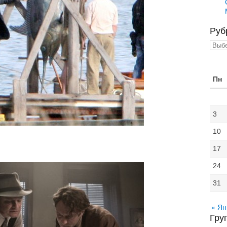
Руб
Рубр
Пн
3
10
17
24
31
« Ян
Гру