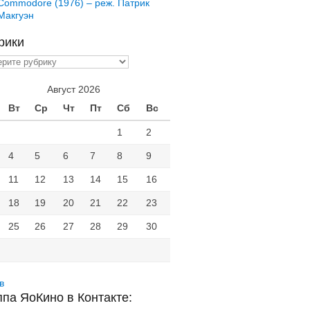
Commodore (1976) – реж. Патрик
Макгуэн
рики
ики
Август 2026
Вт
Ср
Чт
Пт
Сб
Вс
1
2
4
5
6
7
8
9
11
12
13
14
15
16
18
19
20
21
22
23
25
26
27
28
29
30
в
ппа ЯоКино в Контакте: