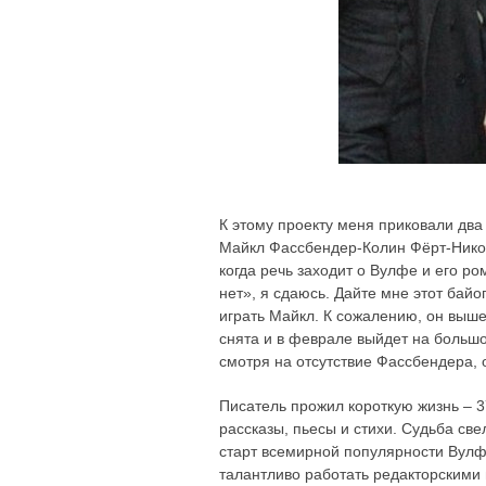
К этому проекту меня приковали два
Майкл Фассбендер-Колин Фёрт-Никол
когда речь заходит о Вулфе и его ро
нет», я сдаюсь. Дайте мне этот бай
играть Майкл. К сожалению, он вышел
снята и в феврале выйдет на большой
смотря на отсутствие Фассбендера, 
Писатель прожил короткую жизнь – 3
рассказы, пьесы и стихи. Судьба св
старт всемирной популярности Вулф
талантливо работать редакторскими