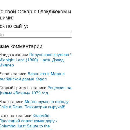
ас свой Оскар с блэкджеком и
шими:
ск по сайту:
жие комментарии
Наида
к записи
Полуночное кружево \
Midnight Lace (1960) – реж. Дэвид
Миллер
Elena
к записи
Бланшетт и Мара в
лесбийской драме Кэрол
Старый зритель
к записи
Рецензия на
фильм «Воины» 1979 год.
Яна
к записи
Много шума по поводу
Folie à Deux. Психиатрия выручай!
Татьяна
к записи
Коломбо:
Последний салют командору \
Columbo: Last Salute to the