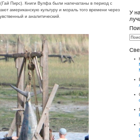
(Гай Пирс). Книги Вулфа были напечатаны в период с
жают американскую культуру и мораль того времени через
У н
чувственный и аналитический.
луч
Пои
Све