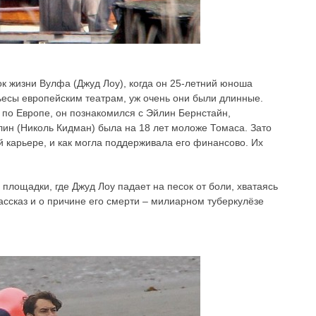
ок жизни Вулфа (Джуд Лоу), когда он 25-летний юноша
ьесы европейским театрам, уж очень они были длинные.
 по Европе, он познакомился с Эйлин Бернстайн,
лин (Николь Кидман) была на 18 лет моложе Томаса. Зато
й карьере, и как могла поддерживала его финансово. Их
лощадки, где Джуд Лоу падает на песок от боли, хватаясь
рассказ и о причине его смерти – милиарном туберкулёзе