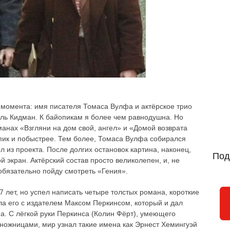
 момента: имя писателя Томаса Вулфа и актёрское трио
ь Кидман. К байопикам я более чем равнодушна. Но
манах «Взгляни на дом свой, ангел» и «Домой возврата
опик и побыстрее. Тем более, Томаса Вулфа собирался
 из проекта. После долгих остановок картина, наконец,
Под
 экран. Актёрский состав просто великолепен, и, не
обязательно пойду смотреть «Гения».
7 лет, но успел написать четыре толстых романа, короткие
ела его с издателем Максом Перкинсом, который и дал
а. С лёгкой руки Перкинса (Колин Фёрт), умеющего
 ножницами, мир узнал такие имена как Эрнест Хемингуэй