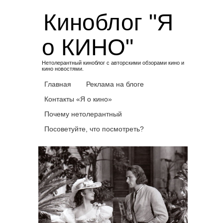
Skip
Киноблог "Я
to
content
о КИНО"
Нетолерантный киноблог с авторскими обзорами кино и
кино новостями.
Главная
Реклама на блоге
Контакты «Я о кино»
Почему нетолерантный
Посоветуйте, что посмотреть?