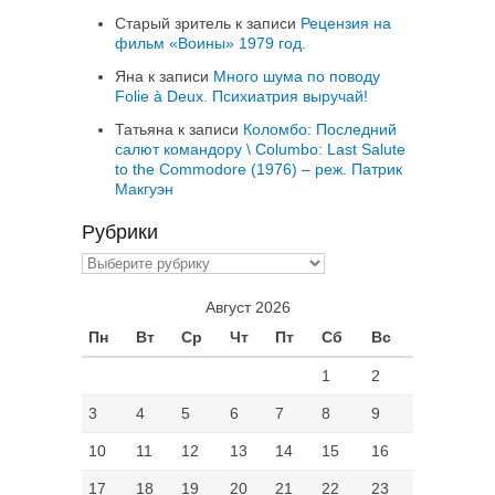
Старый зритель
к записи
Рецензия на
фильм «Воины» 1979 год.
Яна
к записи
Много шума по поводу
Folie à Deux. Психиатрия выручай!
Татьяна
к записи
Коломбо: Последний
салют командору \ Columbo: Last Salute
to the Commodore (1976) – реж. Патрик
Макгуэн
Рубрики
Рубрики
Август 2026
Пн
Вт
Ср
Чт
Пт
Сб
Вс
1
2
3
4
5
6
7
8
9
10
11
12
13
14
15
16
17
18
19
20
21
22
23