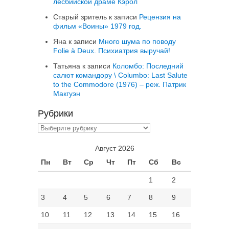
лесбийской драме Кэрол
Старый зритель
к записи
Рецензия на
фильм «Воины» 1979 год.
Яна
к записи
Много шума по поводу
Folie à Deux. Психиатрия выручай!
Татьяна
к записи
Коломбо: Последний
салют командору \ Columbo: Last Salute
to the Commodore (1976) – реж. Патрик
Макгуэн
Рубрики
Рубрики
Август 2026
Пн
Вт
Ср
Чт
Пт
Сб
Вс
1
2
3
4
5
6
7
8
9
10
11
12
13
14
15
16