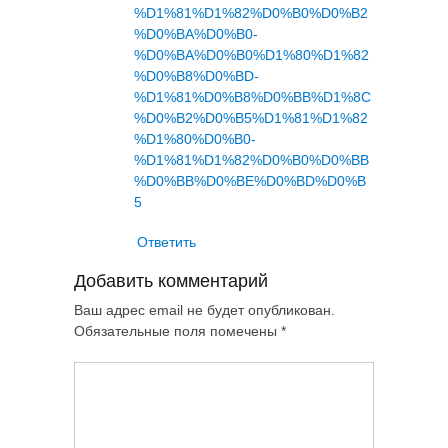
%D1%81%D1%82%D0%B0%D0%B2
%D0%BA%D0%B0-
%D0%BA%D0%B0%D1%80%D1%82
%D0%B8%D0%BD-
%D1%81%D0%B8%D0%BB%D1%8C
%D0%B2%D0%B5%D1%81%D1%82
%D1%80%D0%B0-
%D1%81%D1%82%D0%B0%D0%BB
%D0%BB%D0%BE%D0%BD%D0%B
5
Ответить
Добавить комментарий
Ваш адрес email не будет опубликован.
Обязательные поля помечены
*