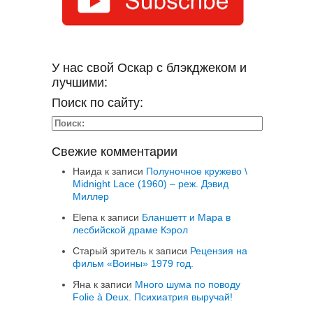
У нас свой Оскар с блэкджеком и
лучшими:
Поиск по сайту:
Свежие комментарии
Наида
к записи
Полуночное кружево \
Midnight Lace (1960) – реж. Дэвид
Миллер
Elena
к записи
Бланшетт и Мара в
лесбийской драме Кэрол
Старый зритель
к записи
Рецензия на
фильм «Воины» 1979 год.
Яна
к записи
Много шума по поводу
Folie à Deux. Психиатрия выручай!