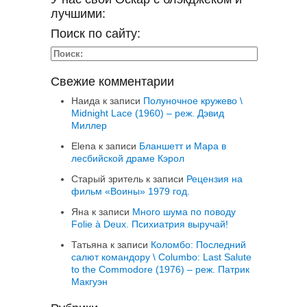
лучшими:
Поиск по сайту:
Свежие комментарии
Наида
к записи
Полуночное кружево \
Midnight Lace (1960) – реж. Дэвид
Миллер
Elena
к записи
Бланшетт и Мара в
лесбийской драме Кэрол
Старый зритель
к записи
Рецензия на
фильм «Воины» 1979 год.
Яна
к записи
Много шума по поводу
Folie à Deux. Психиатрия выручай!
Татьяна
к записи
Коломбо: Последний
салют командору \ Columbo: Last Salute
to the Commodore (1976) – реж. Патрик
Макгуэн