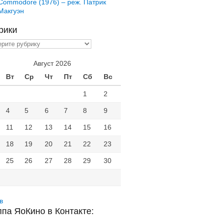
Commodore (1976) – реж. Патрик
Макгуэн
рики
ики
Август 2026
Вт
Ср
Чт
Пт
Сб
Вс
1
2
4
5
6
7
8
9
11
12
13
14
15
16
18
19
20
21
22
23
25
26
27
28
29
30
в
ппа ЯоКино в Контакте: