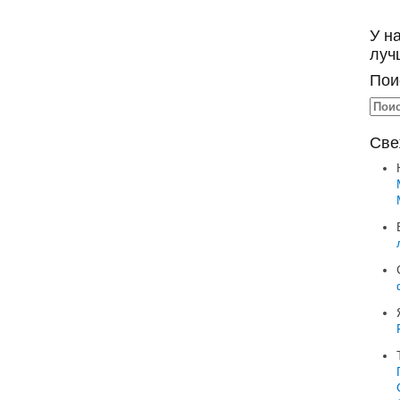
У н
луч
Пои
Све