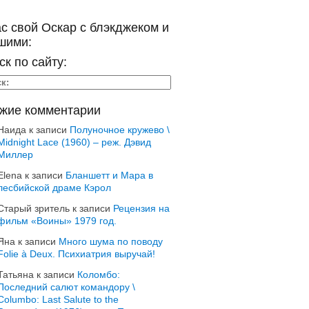
ас свой Оскар с блэкджеком и
шими:
ск по сайту:
жие комментарии
Наида
к записи
Полуночное кружево \
Midnight Lace (1960) – реж. Дэвид
Миллер
Elena
к записи
Бланшетт и Мара в
лесбийской драме Кэрол
Старый зритель
к записи
Рецензия на
фильм «Воины» 1979 год.
Яна
к записи
Много шума по поводу
Folie à Deux. Психиатрия выручай!
Татьяна
к записи
Коломбо:
Последний салют командору \
Columbo: Last Salute to the