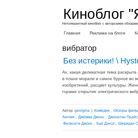
Skip
Киноблог "
to
content
Нетолерантный киноблог с авторскими обзорами
Главная
Реклама на блоге
К
вибратор
Без истерики! \ Hyst
Ах, какая деликатная тема раскрыта
в плане морали и самое бурное во в
изобретений, расцвет культуры. Жен
горами открытие электрического виб
Автор
georgina
|
Комедии
,
Обзоры филь
Англия
,
Джемма Джонс
,
Джонатан Прайс
Фелисити Джонс
,
Хью Дэнси
,
Шеридан 