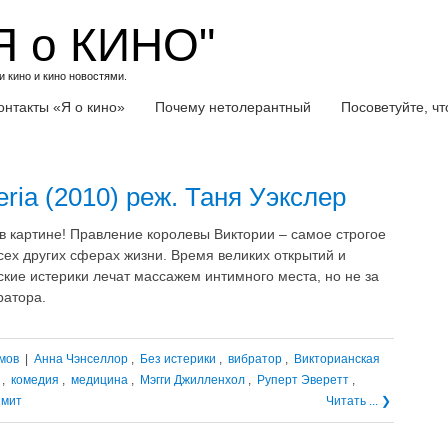
Я о КИНО"
 кино и кино новостями.
онтакты «Я о кино»
Почему нетолерантный
Посоветуйте, ч
eria (2010) реж. Таня Уэкслер
 в картине! Правление королевы Виктории – самое строгое
сех других сферах жизни. Время великих открытий и
ские истерики лечат массажем интимного места, но не за
ратора.
мов
|
Анна Чэнселлор
,
Без истерики
,
вибратор
,
Викторианская
,
комедия
,
медицина
,
Мэгги Джилленхол
,
Руперт Эверетт
,
Смит
Читать ... ❯