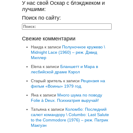
У нас свой Оскар с блэкджеком и
лучшими:
Поиск по сайту:
Свежие комментарии
Наида
к записи
Полуночное кружево \
Midnight Lace (1960) – реж. Дэвид
Миллер
Elena
к записи
Бланшетт и Мара в
лесбийской драме Кэрол
Старый зритель
к записи
Рецензия на
фильм «Воины» 1979 год.
Яна
к записи
Много шума по поводу
Folie à Deux. Психиатрия выручай!
Татьяна
к записи
Коломбо: Последний
салют командору \ Columbo: Last Salute
to the Commodore (1976) – реж. Патрик
Макгуэн