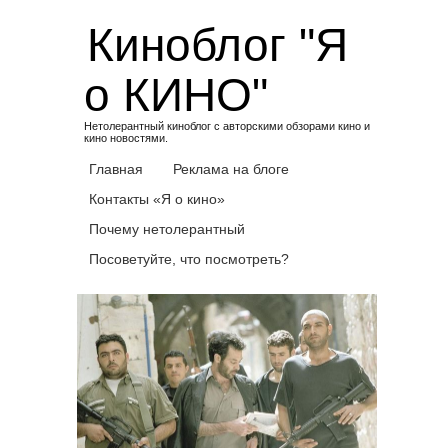
Skip
Киноблог "Я
to
content
о КИНО"
Нетолерантный киноблог с авторскими обзорами кино и
кино новостями.
Главная
Реклама на блоге
Контакты «Я о кино»
Почему нетолерантный
Посоветуйте, что посмотреть?