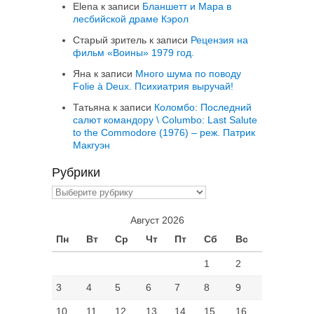
Elena
к записи
Бланшетт и Мара в
лесбийской драме Кэрол
Старый зритель
к записи
Рецензия на
фильм «Воины» 1979 год.
Яна
к записи
Много шума по поводу
Folie à Deux. Психиатрия выручай!
Татьяна
к записи
Коломбо: Последний
салют командору \ Columbo: Last Salute
to the Commodore (1976) – реж. Патрик
Макгуэн
Рубрики
Рубрики
Август 2026
Пн
Вт
Ср
Чт
Пт
Сб
Вс
1
2
3
4
5
6
7
8
9
10
11
12
13
14
15
16