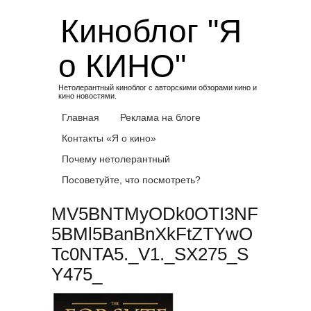
Skip
Киноблог "Я
to
content
о КИНО"
Нетолерантный киноблог с авторскими обзорами кино и
кино новостями.
Главная
Реклама на блоге
Контакты «Я о кино»
Почему нетолерантный
Посоветуйте, что посмотреть?
MV5BNTMyODk0OTI3NF
5BMl5BanBnXkFtZTYwO
Tc0NTA5._V1._SX275_S
Y475_