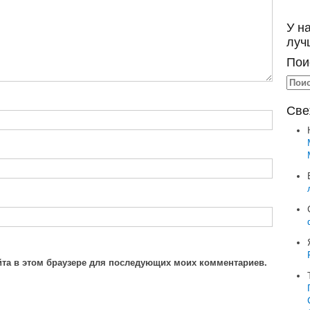
У н
луч
Пои
Све
айта в этом браузере для последующих моих комментариев.