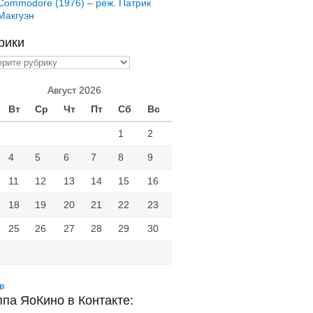
Commodore (1976) – реж. Патрик
Макгуэн
рики
ики
Август 2026
Вт
Ср
Чт
Пт
Сб
Вс
1
2
4
5
6
7
8
9
11
12
13
14
15
16
18
19
20
21
22
23
25
26
27
28
29
30
в
ппа ЯоКино в Контакте: