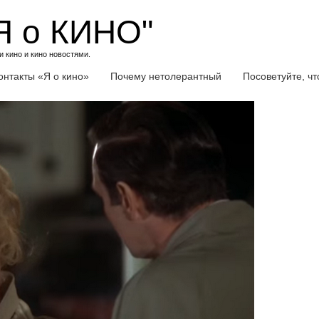
Я о КИНО"
 кино и кино новостями.
онтакты «Я о кино»
Почему нетолерантный
Посоветуйте, ч