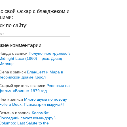
ас свой Оскар с блэкджеком и
шими:
ск по сайту:
жие комментарии
Наида
к записи
Полуночное кружево \
Midnight Lace (1960) – реж. Дэвид
Миллер
Elena
к записи
Бланшетт и Мара в
лесбийской драме Кэрол
Старый зритель
к записи
Рецензия на
фильм «Воины» 1979 год.
Яна
к записи
Много шума по поводу
Folie à Deux. Психиатрия выручай!
Татьяна
к записи
Коломбо:
Последний салют командору \
Columbo: Last Salute to the