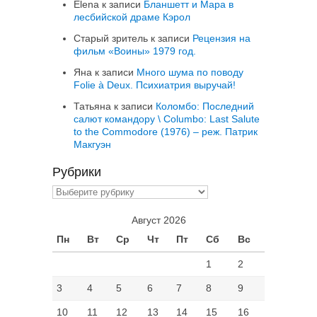
Elena
к записи
Бланшетт и Мара в
лесбийской драме Кэрол
Старый зритель
к записи
Рецензия на
фильм «Воины» 1979 год.
Яна
к записи
Много шума по поводу
Folie à Deux. Психиатрия выручай!
Татьяна
к записи
Коломбо: Последний
салют командору \ Columbo: Last Salute
to the Commodore (1976) – реж. Патрик
Макгуэн
Рубрики
Рубрики
Август 2026
Пн
Вт
Ср
Чт
Пт
Сб
Вс
1
2
3
4
5
6
7
8
9
10
11
12
13
14
15
16