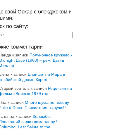
ас свой Оскар с блэкджеком и
шими:
ск по сайту:
жие комментарии
Наида
к записи
Полуночное кружево \
Midnight Lace (1960) – реж. Дэвид
Миллер
Elena
к записи
Бланшетт и Мара в
лесбийской драме Кэрол
Старый зритель
к записи
Рецензия на
фильм «Воины» 1979 год.
Яна
к записи
Много шума по поводу
Folie à Deux. Психиатрия выручай!
Татьяна
к записи
Коломбо:
Последний салют командору \
Columbo: Last Salute to the