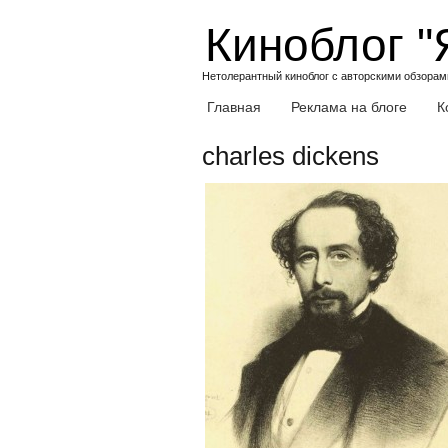
Skip
Киноблог "
to
content
Нетолерантный киноблог с авторскими обзорами
Главная
Реклама на блоге
К
charles dickens