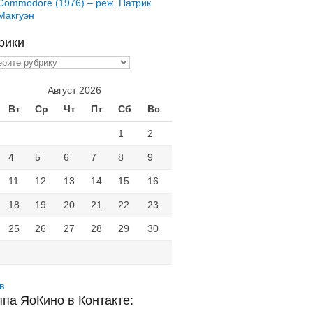
Commodore (1976) – реж. Патрик
Макгуэн
рики
ики
Август 2026
Вт
Ср
Чт
Пт
Сб
Вс
1
2
4
5
6
7
8
9
11
12
13
14
15
16
18
19
20
21
22
23
25
26
27
28
29
30
в
ппа ЯоКино в Контакте: