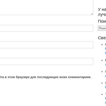
У н
луч
Пои
Све
айта в этом браузере для последующих моих комментариев.