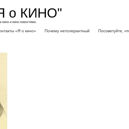
Я о КИНО"
 кино и кино новостями.
онтакты «Я о кино»
Почему нетолерантный
Посоветуйте, ч