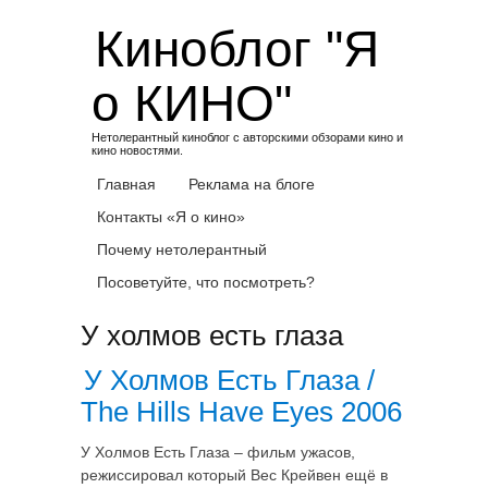
Skip
Киноблог "Я
to
content
о КИНО"
Нетолерантный киноблог с авторскими обзорами кино и
кино новостями.
Главная
Реклама на блоге
Контакты «Я о кино»
Почему нетолерантный
Посоветуйте, что посмотреть?
У холмов есть глаза
У Холмов Есть Глаза /
The Hills Have Eyes 2006
У Холмов Есть Глаза – фильм ужасов,
режиссировал который Вес Крейвен ещё в