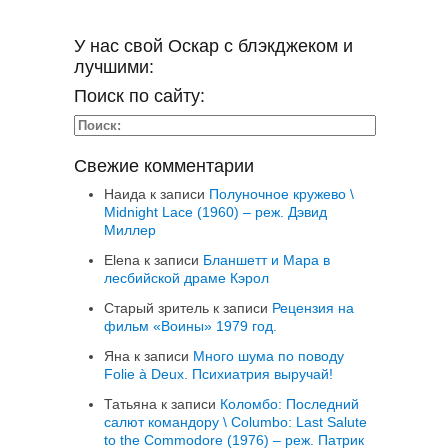
У нас свой Оскар с блэкджеком и
лучшими:
Поиск по сайту:
Свежие комментарии
Наида
к записи
Полуночное кружево \
Midnight Lace (1960) – реж. Дэвид
Миллер
Elena
к записи
Бланшетт и Мара в
лесбийской драме Кэрол
Старый зритель
к записи
Рецензия на
фильм «Воины» 1979 год.
Яна
к записи
Много шума по поводу
Folie à Deux. Психиатрия выручай!
Татьяна
к записи
Коломбо: Последний
салют командору \ Columbo: Last Salute
to the Commodore (1976) – реж. Патрик