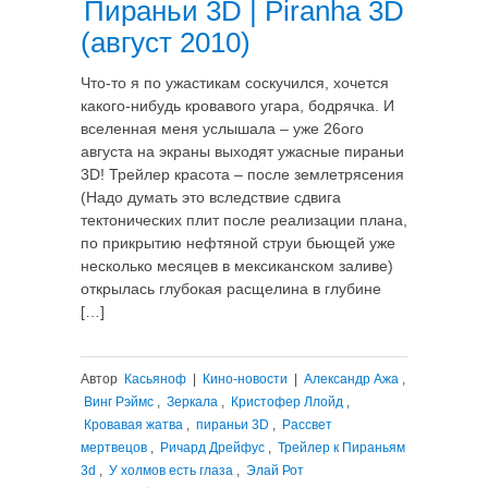
Пираньи 3D | Piranha 3D
(август 2010)
Что-то я по ужастикам соскучился, хочется
какого-нибудь кровавого угара, бодрячка. И
вселенная меня услышала – уже 26ого
августа на экраны выходят ужасные пираньи
3D! Трейлер красота – после землетрясения
(Надо думать это вследствие сдвига
тектонических плит после реализации плана,
по прикрытию нефтяной струи бьющей уже
несколько месяцев в мексиканском заливе)
открылась глубокая расщелина в глубине
[…]
Автор
Касьяноф
|
Кино-новости
|
Александр Ажа
,
Винг Рэймс
,
Зеркала
,
Кристофер Ллойд
,
Кровавая жатва
,
пираньи 3D
,
Рассвет
мертвецов
,
Ричард Дрейфус
,
Трейлер к Пираньям
3d
,
У холмов есть глаза
,
Элай Рот