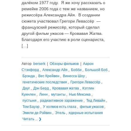
далёком 1977 году. Я же хочу рассказать о
ремейке 2006 года с тем же названием, но
режиссёра Александра Айя. В создании
сюжета участвовал Грегори Левассёр —
французский режиссёр, который сделал
другой фильм ужасов — Кровавая Жатва.
Благодаря его участию в роли сценариста,
[…]
Автор
berserk
|
Обзоры фильмов
|
Аарон
Стэнфорд
,
Александр Айя
,
Бобби
,
Большой Боб
,
Брэнда
,
Вес Крейвен
,
Винесса Шоу
,
генетические последствия
,
Грегори Левассёр
,
Дауг
,
Дэн Берд
,
Кровавая жатва
,
Кэтлин
Куинлен
,
Линн
,
мутанты
,
Нью Мексика
,
пустыня
,
радиактивное заражение
,
Тед Ливайн
,
Том Бауэр
,
У холмов есть глаза
,
фильм ужасов
,
Эмили де Рэйвин
,
Этель
,
ядерные испытания
Читать ... ❯