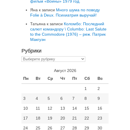
фильм «Воины» 1979 год.
Яна
к записи
Много шума по поводу
Folie à Deux. Психиатрия выручай!
Татьяна
к записи
Коломбо: Последний
салют командору \ Columbo: Last Salute
to the Commodore (1976) – реж. Патрик
Макгуэн
Рубрики
Рубрики
Август 2026
Пн
Вт
Ср
Чт
Пт
Сб
Вс
1
2
3
4
5
6
7
8
9
10
11
12
13
14
15
16
17
18
19
20
21
22
23
24
25
26
27
28
29
30