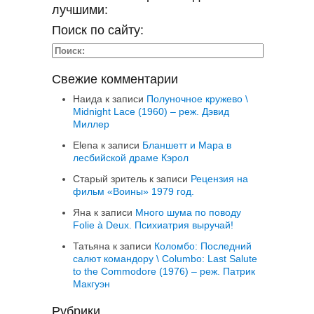
лучшими:
Поиск по сайту:
Свежие комментарии
Наида
к записи
Полуночное кружево \
Midnight Lace (1960) – реж. Дэвид
Миллер
Elena
к записи
Бланшетт и Мара в
лесбийской драме Кэрол
Старый зритель
к записи
Рецензия на
фильм «Воины» 1979 год.
Яна
к записи
Много шума по поводу
Folie à Deux. Психиатрия выручай!
Татьяна
к записи
Коломбо: Последний
салют командору \ Columbo: Last Salute
to the Commodore (1976) – реж. Патрик
Макгуэн
Рубрики