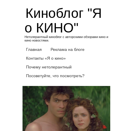
Skip
Киноблог "Я
to
content
о КИНО"
Нетолерантный киноблог с авторскими обзорами кино и
кино новостями.
Главная
Реклама на блоге
Контакты «Я о кино»
Почему нетолерантный
Посоветуйте, что посмотреть?