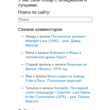
У нас свой Оскар с блэкджеком и
лучшими:
Поиск по сайту:
Свежие комментарии
Наида
к записи
Полуночное кружево \
Midnight Lace (1960) – реж. Дэвид
Миллер
Elena
к записи
Бланшетт и Мара в
лесбийской драме Кэрол
Старый зритель
к записи
Рецензия на
фильм «Воины» 1979 год.
Яна
к записи
Много шума по поводу
Folie à Deux. Психиатрия выручай!
Татьяна
к записи
Коломбо: Последний
салют командору \ Columbo: Last Salute
to the Commodore (1976) – реж. Патрик
Макгуэн