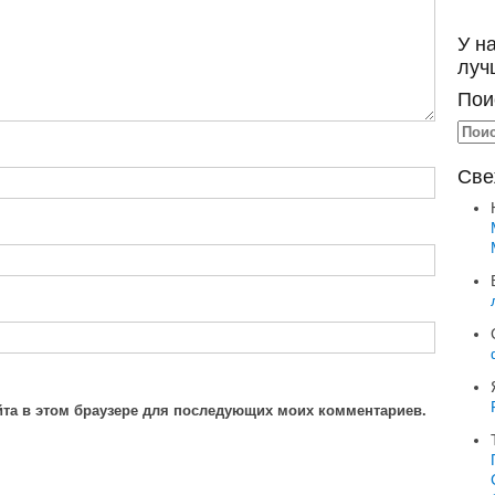
У н
луч
Пои
Све
айта в этом браузере для последующих моих комментариев.