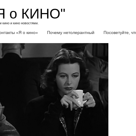
Я о КИНО"
 кино и кино новостями.
онтакты «Я о кино»
Почему нетолерантный
Посоветуйте, ч