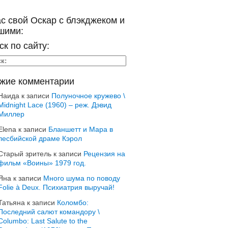
ас свой Оскар с блэкджеком и
шими:
ск по сайту:
жие комментарии
Наида
к записи
Полуночное кружево \
Midnight Lace (1960) – реж. Дэвид
Миллер
Elena
к записи
Бланшетт и Мара в
лесбийской драме Кэрол
Старый зритель
к записи
Рецензия на
фильм «Воины» 1979 год.
Яна
к записи
Много шума по поводу
Folie à Deux. Психиатрия выручай!
Татьяна
к записи
Коломбо:
Последний салют командору \
Columbo: Last Salute to the