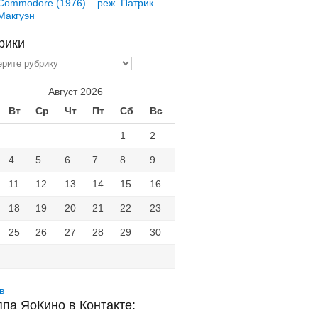
Commodore (1976) – реж. Патрик
Макгуэн
рики
ики
Август 2026
Вт
Ср
Чт
Пт
Сб
Вс
1
2
4
5
6
7
8
9
11
12
13
14
15
16
18
19
20
21
22
23
25
26
27
28
29
30
в
ппа ЯоКино в Контакте: