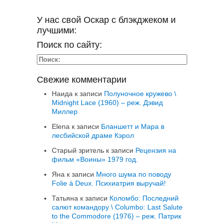
У нас свой Оскар с блэкджеком и
лучшими:
Поиск по сайту:
Свежие комментарии
Наида
к записи
Полуночное кружево \
Midnight Lace (1960) – реж. Дэвид
Миллер
Elena
к записи
Бланшетт и Мара в
лесбийской драме Кэрол
Старый зритель
к записи
Рецензия на
фильм «Воины» 1979 год.
Яна
к записи
Много шума по поводу
Folie à Deux. Психиатрия выручай!
Татьяна
к записи
Коломбо: Последний
салют командору \ Columbo: Last Salute
to the Commodore (1976) – реж. Патрик