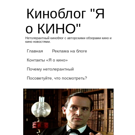
Skip
Киноблог "Я
to
content
о КИНО"
Нетолерантный киноблог с авторскими обзорами кино и
кино новостями.
Главная
Реклама на блоге
Контакты «Я о кино»
Почему нетолерантный
Посоветуйте, что посмотреть?