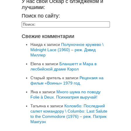
У нас свой Оскар с блэкджеком и
лучшими:
Поиск по сайту:
Свежие комментарии
Наида
к записи
Полуночное кружево \
Midnight Lace (1960) – реж. Дэвид
Миллер
Elena
к записи
Бланшетт и Мара в
лесбийской драме Кэрол
Старый зритель
к записи
Рецензия на
фильм «Воины» 1979 год.
Яна
к записи
Много шума по поводу
Folie à Deux. Психиатрия выручай!
Татьяна
к записи
Коломбо: Последний
салют командору \ Columbo: Last Salute
to the Commodore (1976) – реж. Патрик
Макгуэн