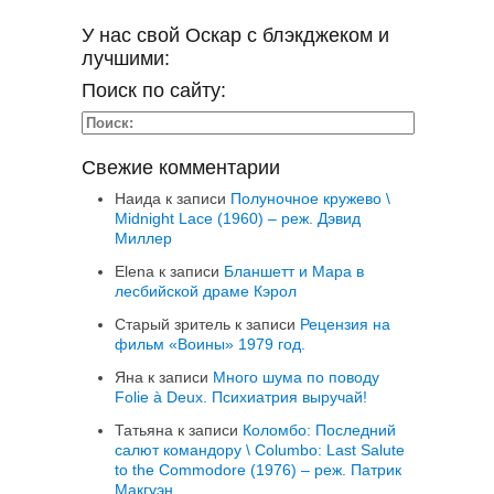
У нас свой Оскар с блэкджеком и
лучшими:
Поиск по сайту:
Свежие комментарии
Наида
к записи
Полуночное кружево \
Midnight Lace (1960) – реж. Дэвид
Миллер
Elena
к записи
Бланшетт и Мара в
лесбийской драме Кэрол
Старый зритель
к записи
Рецензия на
фильм «Воины» 1979 год.
Яна
к записи
Много шума по поводу
Folie à Deux. Психиатрия выручай!
Татьяна
к записи
Коломбо: Последний
салют командору \ Columbo: Last Salute
to the Commodore (1976) – реж. Патрик
Макгуэн