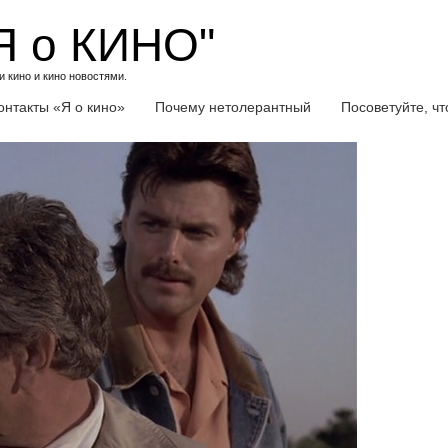
Я о КИНО"
 кино и кино новостями.
онтакты «Я о кино»
Почему нетолерантный
Посоветуйте, ч