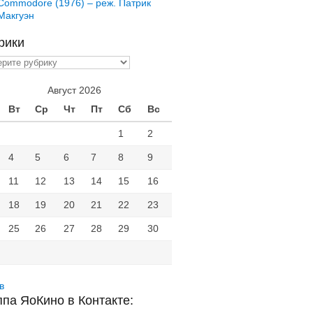
Commodore (1976) – реж. Патрик
Макгуэн
рики
ики
Август 2026
Вт
Ср
Чт
Пт
Сб
Вс
1
2
4
5
6
7
8
9
11
12
13
14
15
16
18
19
20
21
22
23
25
26
27
28
29
30
в
ппа ЯоКино в Контакте: