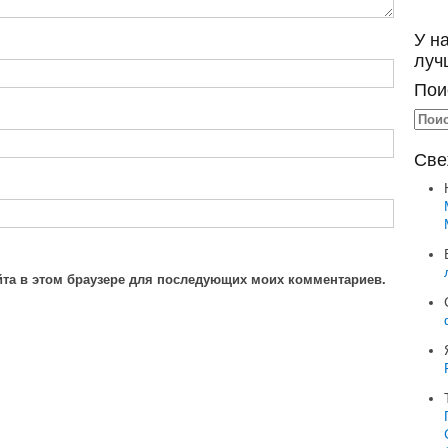
У н
луч
Пои
Све
айта в этом браузере для последующих моих комментариев.