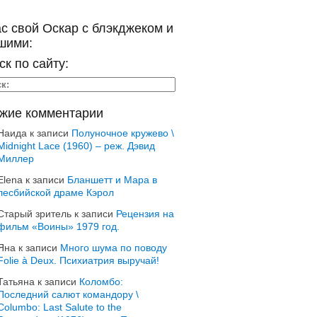
ас свой Оскар с блэкджеком и
шими:
ск по сайту:
жие комментарии
Наида
к записи
Полуночное кружево \
Midnight Lace (1960) – реж. Дэвид
Миллер
Elena
к записи
Бланшетт и Мара в
лесбийской драме Кэрол
Старый зритель
к записи
Рецензия на
фильм «Воины» 1979 год.
Яна
к записи
Много шума по поводу
Folie à Deux. Психиатрия выручай!
Татьяна
к записи
Коломбо:
Последний салют командору \
Columbo: Last Salute to the