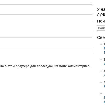
У н
луч
Пои
Све
айта в этом браузере для последующих моих комментариев.