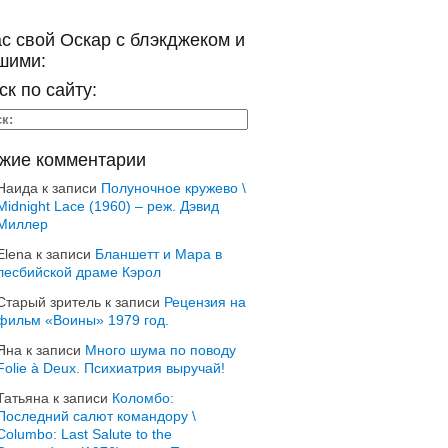
ас свой Оскар с блэкджеком и
шими:
ск по сайту:
жие комментарии
Наида
к записи
Полуночное кружево \
Midnight Lace (1960) – реж. Дэвид
Миллер
Elena
к записи
Бланшетт и Мара в
лесбийской драме Кэрол
Старый зритель
к записи
Рецензия на
фильм «Воины» 1979 год.
Яна
к записи
Много шума по поводу
Folie à Deux. Психиатрия выручай!
Татьяна
к записи
Коломбо:
Последний салют командору \
Columbo: Last Salute to the