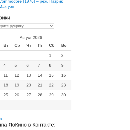
Commodore (1976) – реж. Патрик
Макгуэн
рики
ики
Август 2026
Вт
Ср
Чт
Пт
Сб
Вс
1
2
4
5
6
7
8
9
11
12
13
14
15
16
18
19
20
21
22
23
25
26
27
28
29
30
в
ппа ЯоКино в Контакте: