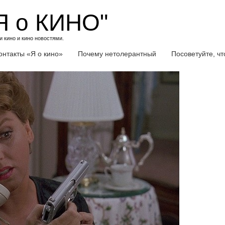
Я о КИНО"
 кино и кино новостями.
онтакты «Я о кино»
Почему нетолерантный
Посоветуйте, ч