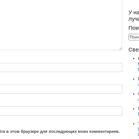
У н
луч
Пои
Све
айта в этом браузере для последующих моих комментариев.