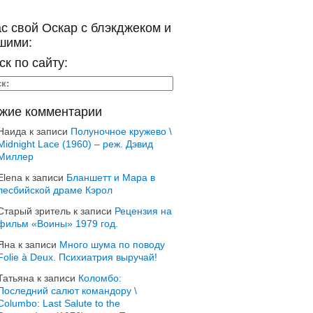
ас свой Оскар с блэкджеком и
шими:
ск по сайту:
жие комментарии
Наида
к записи
Полуночное кружево \
Midnight Lace (1960) – реж. Дэвид
Миллер
Elena
к записи
Бланшетт и Мара в
лесбийской драме Кэрол
Старый зритель
к записи
Рецензия на
фильм «Воины» 1979 год.
Яна
к записи
Много шума по поводу
Folie à Deux. Психиатрия выручай!
Татьяна
к записи
Коломбо:
Последний салют командору \
Columbo: Last Salute to the