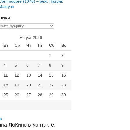
Commodore (1976) – реж. Патрик
Макгуэн
рики
ики
Август 2026
Вт
Ср
Чт
Пт
Сб
Вс
1
2
4
5
6
7
8
9
11
12
13
14
15
16
18
19
20
21
22
23
25
26
27
28
29
30
в
ппа ЯоКино в Контакте: