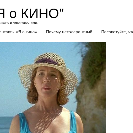
Я о КИНО"
 кино и кино новостями.
онтакты «Я о кино»
Почему нетолерантный
Посоветуйте, ч