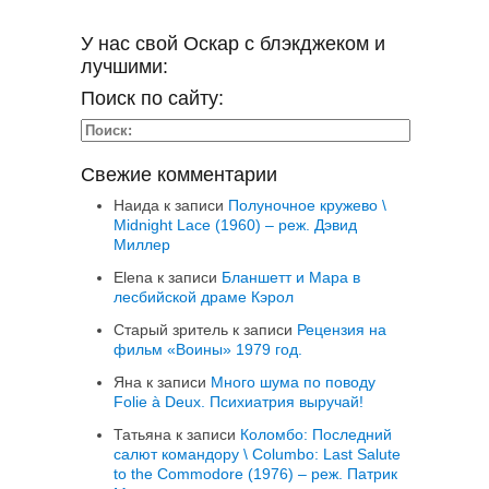
У нас свой Оскар с блэкджеком и
лучшими:
Поиск по сайту:
Свежие комментарии
Наида
к записи
Полуночное кружево \
Midnight Lace (1960) – реж. Дэвид
Миллер
Elena
к записи
Бланшетт и Мара в
лесбийской драме Кэрол
Старый зритель
к записи
Рецензия на
фильм «Воины» 1979 год.
Яна
к записи
Много шума по поводу
Folie à Deux. Психиатрия выручай!
Татьяна
к записи
Коломбо: Последний
салют командору \ Columbo: Last Salute
to the Commodore (1976) – реж. Патрик