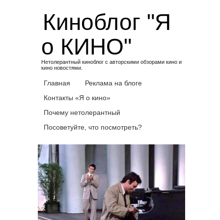
Skip
Киноблог "Я
to
content
о КИНО"
Нетолерантный киноблог с авторскими обзорами кино и
кино новостями.
Главная
Реклама на блоге
Контакты «Я о кино»
Почему нетолерантный
Посоветуйте, что посмотреть?