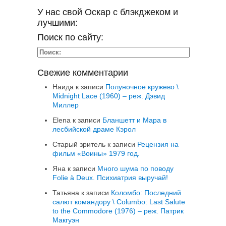
У нас свой Оскар с блэкджеком и
лучшими:
Поиск по сайту:
Свежие комментарии
Наида
к записи
Полуночное кружево \
Midnight Lace (1960) – реж. Дэвид
Миллер
Elena
к записи
Бланшетт и Мара в
лесбийской драме Кэрол
Старый зритель
к записи
Рецензия на
фильм «Воины» 1979 год.
Яна
к записи
Много шума по поводу
Folie à Deux. Психиатрия выручай!
Татьяна
к записи
Коломбо: Последний
салют командору \ Columbo: Last Salute
to the Commodore (1976) – реж. Патрик
Макгуэн