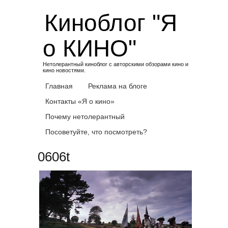
Skip
Киноблог "Я
to
content
о КИНО"
Нетолерантный киноблог с авторскими обзорами кино и
кино новостями.
Главная
Реклама на блоге
Контакты «Я о кино»
Почему нетолерантный
Посоветуйте, что посмотреть?
0606t